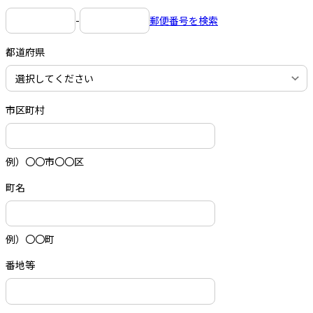
-
郵便番号を検索
都道府県
市区町村
例）〇〇市〇〇区
町名
例）〇〇町
番地等