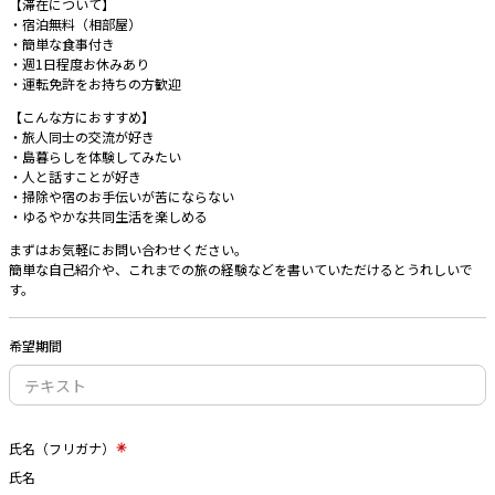
【滞在について】
・宿泊無料（相部屋）
・簡単な食事付き
・週1日程度お休みあり
・運転免許をお持ちの方歓迎
【こんな方におすすめ】
・旅人同士の交流が好き
・島暮らしを体験してみたい
・人と話すことが好き
・掃除や宿のお手伝いが苦にならない
・ゆるやかな共同生活を楽しめる
まずはお気軽にお問い合わせください。
簡単な自己紹介や、これまでの旅の経験などを書いていただけるとうれしいで
す。
希望期間
氏名（フリガナ）
氏名