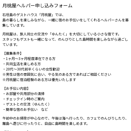
月桃屋ヘルパー申し込みフォーム
石垣島のゲストハウス「月桃屋」では、
島の暮らしを楽しみながら、一緒に宿のお手伝いをしてくれるヘルパーさんを募
集しています。
月桃屋は、旅人同士の交流や「ゆんたく」を大切にしている小さな宿です。
スタッフもゲストも一緒になって、のんびりとした島時間を楽しみながら過ごし
ています。
【募集条件】
・1ヶ月〜3ヶ月程度滞在できる方
・共同生活を楽しめる方
・20代〜30代前半くらいの女性歓迎
※男性は宿の雰囲気に合い、やる気のある方であればご相談ください
※月桃屋に宿泊経験のある方は優先いたします
【お手伝い内容】
・お部屋や共用部分の清掃
・チェックイン時のご案内
・ゲストとの交流（ゆんたく）
・簡単な宿のお手伝い など
午前中のお掃除が中心なので、午後は海へ行ったり、カフェでのんびりしたり、
離島へ遊びに行ったりと、自由に島時間を楽しめます。