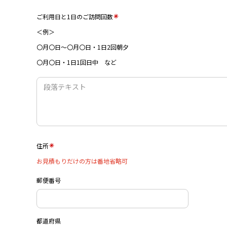
ご利用日と1日のご訪問回数
＜例＞
〇月〇日～〇月〇日・1日2回朝夕
〇月〇日・1日1回日中 など
住所
お見積もりだけの方は番地省略可
郵便番号
都道府県