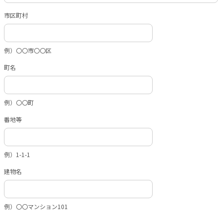
市区町村
例）〇〇市〇〇区
町名
例）〇〇町
番地等
例）1-1-1
建物名
例）〇〇マンション101