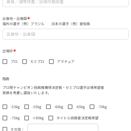
出身地・出身国
海外の選手（例）ブラジル 日本の選手（例）愛知県
出場枠
プロ
セミプロ
アマチュア
階級
プロ現チャンピオン挑戦権獲得決定戦・セミプロ選手出場希望者
実績を考慮し選抜いたします。
-53kg
-55kg
-60kg
-65kg
-70kg
-75kg
＋80kg
タイトル挑戦者決定戦希望
その他：