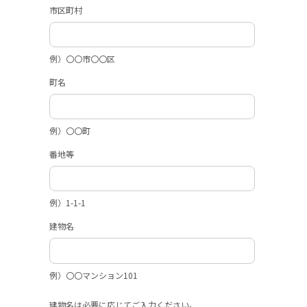
市区町村
例）〇〇市〇〇区
町名
例）〇〇町
番地等
例）1-1-1
建物名
例）〇〇マンション101
建物名は必要に応じてご入力ください。