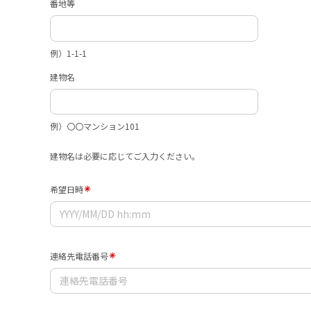
番地等
例）1-1-1
建物名
例）〇〇マンション101
建物名は必要に応じてご入力ください。
希望日時
連絡先電話番号