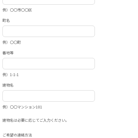
例）〇〇市〇〇区
町名
例）〇〇町
番地等
例）1-1-1
建物名
例）〇〇マンション101
建物名は必要に応じてご入力ください。
ご希望の連絡方法