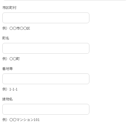
市区町村
例）〇〇市〇〇区
町名
例）〇〇町
番地等
例）1-1-1
建物名
例）〇〇マンション101