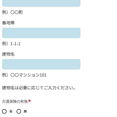
例）〇〇町
番地等
例）1-1-1
建物名
例）〇〇マンション101
建物名は必要に応じてご入力ください。
介護保険の有無
有
無