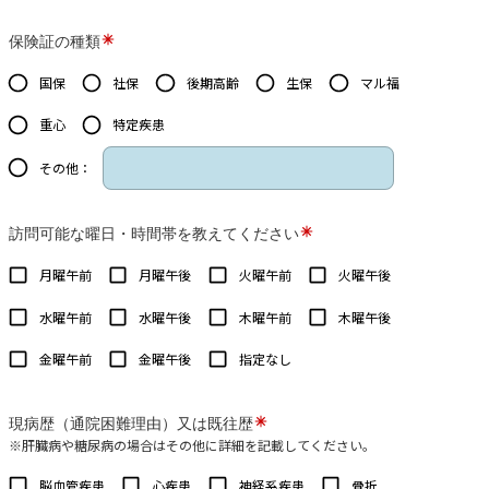
保険証の種類
国保
社保
後期高齢
生保
マル福
重心
特定疾患
その他：
訪問可能な曜日・時間帯を教えてください
月曜午前
月曜午後
火曜午前
火曜午後
水曜午前
水曜午後
木曜午前
木曜午後
金曜午前
金曜午後
指定なし
現病歴（通院困難理由）又は既往歴
※肝臓病や糖尿病の場合はその他に詳細を記載してください。
脳血管疾患
心疾患
神経系疾患
骨折