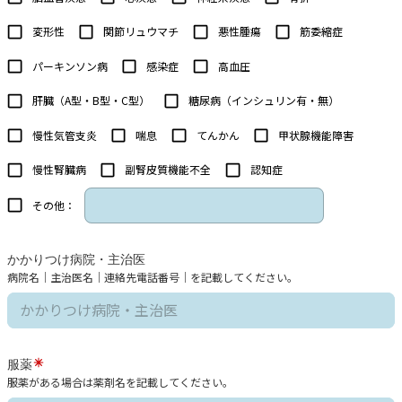
変形性
関節リュウマチ
悪性腫瘍
筋委縮症
パーキンソン病
感染症
高血圧
肝臓（A型・B型・C型）
糖尿病（インシュリン有・無）
慢性気管支炎
喘息
てんかん
甲状腺機能障害
慢性腎臓病
副腎皮質機能不全
認知症
その他：
かかりつけ病院・主治医
病院名｜主治医名｜連絡先電話番号｜を記載してください。
服薬
服薬がある場合は薬剤名を記載してください。