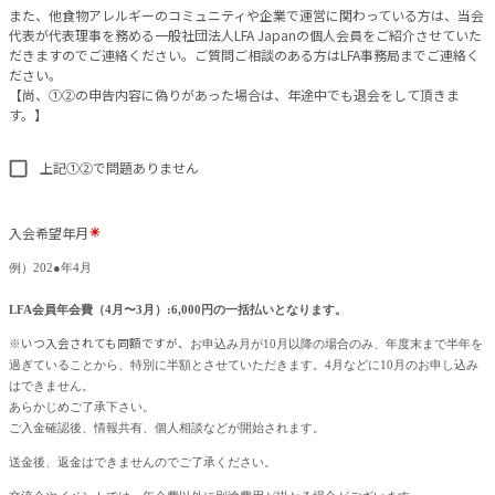
また、他食物アレルギーのコミュニティや企業で運営に関わっている方は、当会
代表が代表理事を務める一般社団法人LFA Japanの個人会員をご紹介させていた
だきますのでご連絡ください。ご質問ご相談のある方はLFA事務局までご連絡く
ださい。
【尚、①②の申告内容に偽りがあった場合は、年途中でも退会をして頂きま
す。】
上記①②で問題ありません
入会希望年月
例）202●年4月
LFA会員年会費（4月〜3月）:6,000円の一括払いとなります。
※いつ入会されても同額ですが、
お申込み月が10月以降の場合のみ、年度末まで半年を
過ぎていることから、特別に半額とさせていただきます。4月などに10月のお申し込み
はできません。
あらかじめご了承下さい。
ご入金確認後、情報共有、個人相談などが開始されます。
送金後、返金はできませんのでご了承ください。