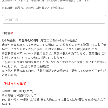
交流会やイベントでは、年会費以外に別途費用が掛かる場合がございます。
※参加費、部屋代、講師代、材料費など（会員価格）
同意書
◎LFA会員 年会費6,000円
（年度ごと4月〜3月の一括払）
患者や患者家族として当会の目的に賛同し、企画などにできる範囲内でのお手伝
いや、イベントや交流会に参加、利用する個人。イベントは会員割引あり。
※営利目的やアンケート調査の為など、家族や個人の為ではなく、商業目的（非
営利であっても）での入会はお断りしております。
※会内で知り得た情報を利用したり、SNSなどでむやみに拡散しないようお願い
いたします。（当会に事前に要確認）
※上記や悪意のある内容、活動が確認できた場合は、退会していただく可能性が
ございます。
【別途かかる費用】
参加費:1回500円(1世帯)
※お部屋代や講師代として
他、資料代や材料費など実費(参加人数によって異なる)が必要となる場合がござ
います。