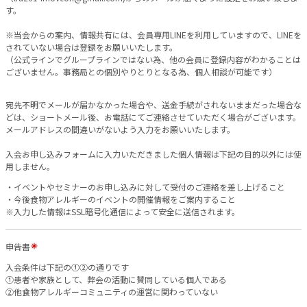
す。
※当会からの案内、情報共有には、会員専用LINEを利用していますので、LINEを
されていない場合は登録をお願いいたします。
（公式ラインでグループラインではない為、他の会員に登録内容がわかることは
ございません。事務局との個別やりとりとなる為、個人相談が可能です）
宛先不明でメールが届かなかった場合や、送金手続がされないままだった場合な
どは、ショートメール後、お電話にてご連絡させていただく場合がございます。
メールアドレスの間違いがないよう入力をお願いいたします。
入会お申し込みフォームに入力いただきました個人情報は下記の目的以外には使
用しません。
・イベントやセミナーのお申し込みに対して受付のご連絡を差し上げること
・今後食物アレルギーのイベントの開催情報をご案内すること
※入力した情報はSSL暗号化通信によって安全に送信されます。
申告書
入会条件は下記の①②の通りです
①患者や家族として、弊会の活動に賛同している個人である
②他食物アレルギーコミュニティの運営に関わっていない