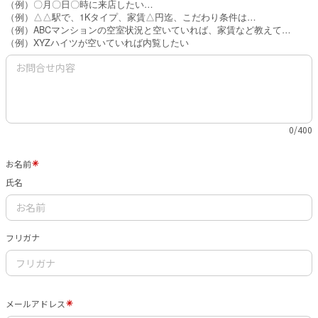
（例）〇月〇日〇時に来店したい…
（例）△△駅で、1Kタイプ、家賃△円迄、こだわり条件は…
（例）ABCマンションの空室状況と空いていれば、家賃など教えて…
（例）XYZハイツが空いていれば内覧したい
0/400
お名前
氏名
フリガナ
メールアドレス