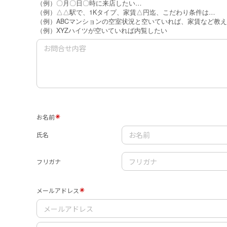
（例）〇月〇日〇時に来店したい…
（例）△△駅で、1Kタイプ、家賃△円迄、こだわり条件は…
（例）ABCマンションの空室状況と空いていれば、家賃など教
（例）XYZハイツが空いていれば内覧したい
お名前
氏名
フリガナ
メールアドレス