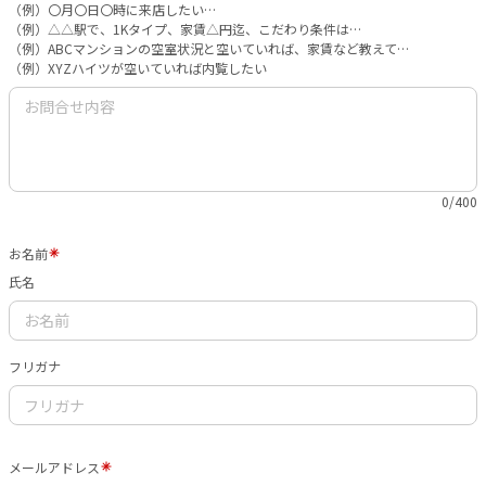
（例）〇月〇日〇時に来店したい…
（例）△△駅で、1Kタイプ、家賃△円迄、こだわり条件は…
（例）ABCマンションの空室状況と空いていれば、家賃など教えて…
（例）XYZハイツが空いていれば内覧したい
0/400
お名前
氏名
フリガナ
メールアドレス