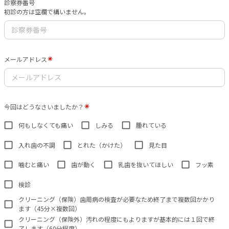
診察券番号
初診の方は空欄で構いません。
メールアドレス
今回はどうなさいましたか？
何もしなくても痛い
しみる
腫れている
入れ歯の不調
とれた（かけた）
見た目
噛むと痛い
歯が動く
乳歯を抜いてほしい
フッ素
検診
クリーニング（保険）歯周病の検査が必要なため終了まで複数回かかり
ます（45分×複数回）
クリーニング（保険外）汚れの程度にもよりますが基本的には１回で終
了します（60分程度）