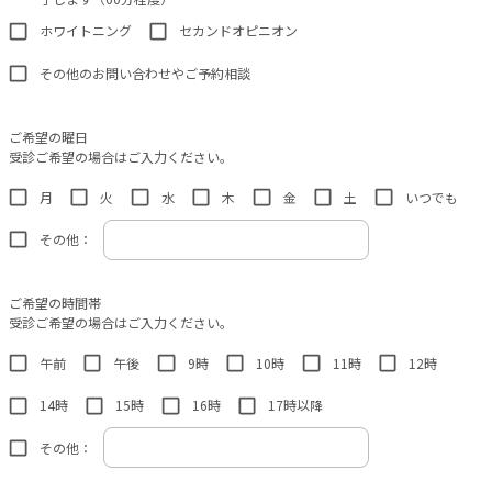
ホワイトニング
セカンドオピニオン
その他のお問い合わせやご予約相談
ご希望の曜日
受診ご希望の場合はご入力ください。
月
火
水
木
金
土
いつでも
その他：
ご希望の時間帯
受診ご希望の場合はご入力ください。
午前
午後
9時
10時
11時
12時
14時
15時
16時
17時以降
その他：