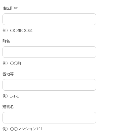
市区町村
例）〇〇市〇〇区
町名
例）〇〇町
番地等
例）1-1-1
建物名
例）〇〇マンション101