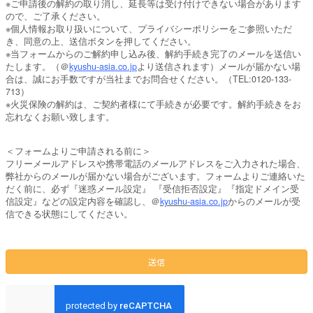
※ご申請後の解約の取り消し、延長等は受け付けできない場合があります
ので、ご了承ください。
※個人情報お取り扱いについて、プライバシーポリシーをご参照いただ
き、同意の上、送信ボタンを押してください。
※当フォームからのご解約申し込み後、解約手続き完了のメールを送信い
たします。（＠
kyushu-
asia.co.jp
より送信されます）メールが届かない場
合は、誠にお手数ですが当社までお問合せください。（TEL:0120-133-
713）
※火災保険の解約は、ご契約者様にて手続きが必要です。解約手続きをお
忘れなくお願い致します。
＜フォームよりご申請される前に＞
フリーメールアドレスや携帯電話のメールアドレスをご入力された場合、
弊社からのメールが届かない場合がございます。フォームよりご連絡いた
だく前に、必ず『迷惑メール設定』 『受信拒否設定』『指定ドメイン受
信設定』などの設定内容を確認し、＠
kyushu-
asia.co.jp
からのメールが受
信できる状態にしてください。
送信