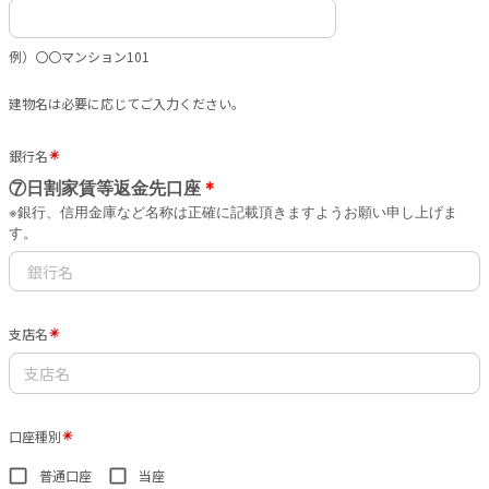
例）〇〇マンション101
建物名は必要に応じてご入力ください。
銀行名
⑦日割家賃等返金先口座
＊
※銀行、信用金庫など名称は正確に記載頂きますようお願い申し上げま
す。
支店名
口座種別
普通口座
当座