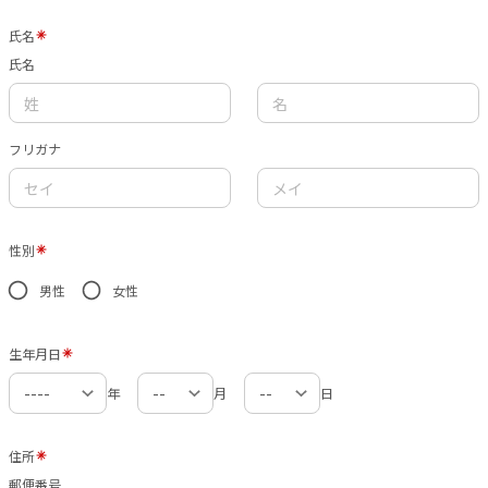
氏名
氏名
フリガナ
性別
男性
女性
生年月日
年
月
日
住所
郵便番号