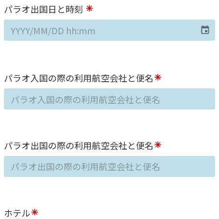
パラオ出国日と時刻
パラオ入国の際の利用航空会社と便名
パラオ出国の際の利用航空会社と便名
ホテル