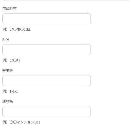
市区町村
例）〇〇市〇〇区
町名
例）〇〇町
番地等
例）1-1-1
建物名
例）〇〇マンション101