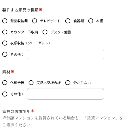
製作する家具の種類
壁面収納棚
テレビボード
食器棚
本棚
カウンター下収納
デスク・勉強
衣類収納（クローゼット）
その他：
素材
化粧合板
天然木突板合板
分からない
その他：
家具の設置場所
※分譲マンションを賃貸されている場合も、「賃貸マンション」を
ご選択ください