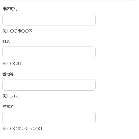
市区町村
例）〇〇市〇〇区
町名
例）〇〇町
番地等
例）1-1-1
建物名
例）〇〇マンション101