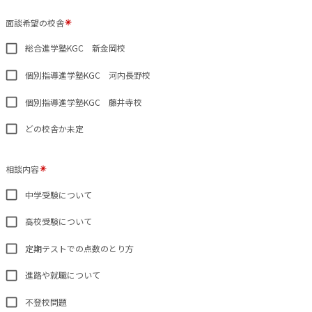
面談希望の校舎
総合進学塾KGC 新金岡校
個別指導進学塾KGC 河内長野校
個別指導進学塾KGC 藤井寺校
どの校舎か未定
相談内容
中学受験について
高校受験について
定期テストでの点数のとり方
進路や就職について
不登校問題