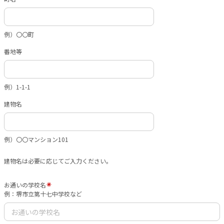
例）〇〇町
番地等
例）1-1-1
建物名
例）〇〇マンション101
建物名は必要に応じてご入力ください。
お通いの学校名
例：堺市立第十七中学校など