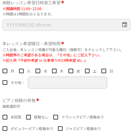
体験レッスン希望日時第三希望
※開講時間 11:00~22:00
※時間は1時間刻みとなります。
本レッスン希望曜日・希望時間
ご入会後、本レッスン受講が可能な曜日（複数可）をチェックして下さい。
※時間帯のご希望がある場合は、「その他」にご記入下さい。
※記入例『午前中希望 or 仕事帰りの19時希望 etc...』
月
火
水
木
金
土
日
その他：
ピアノ経験の有無
複数選択可
未回答
経験なし
クラシックピアノ経験あり
ポピュラーピアノ経験あり
ジャズピアノ経験あり