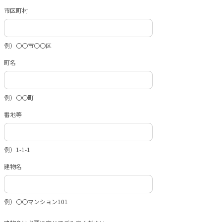
市区町村
例）〇〇市〇〇区
町名
例）〇〇町
番地等
例）1-1-1
建物名
例）〇〇マンション101