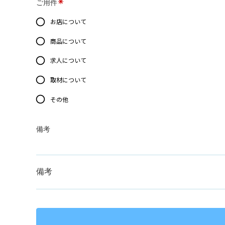
ご用件
お店について
商品について
求人について
取材について
その他
備考
備考