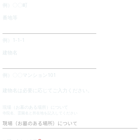
例）〇〇町
番地等
例）1-1-1
建物名
例）〇〇マンション101
建物名は必要に応じてご入力ください。
現場（お墓のある場所）について
寺院名、霊園名と所在地を記入してください