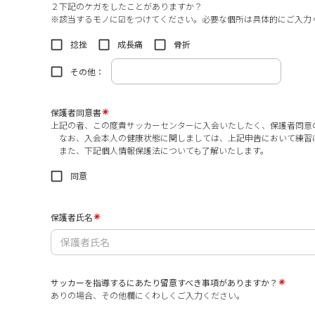
２下記のケガをしたことがありますか？
※該当するモノに☑をつけてください。必要な個所は具体的にご入力
捻挫
成長痛
骨折
その他：
保護者同意書
上記の者、この度貴サッカーセンターに入会いたしたく、保護者同意
なお、入会本人の健康状態に関しましては、上記申告において練習
また、下記個人情報保護法についても了解いたします。
同意
保護者氏名
サッカーを指導するにあたり留意すべき事項がありますか？
ありの場合、その他欄にくわしくご入力ください。