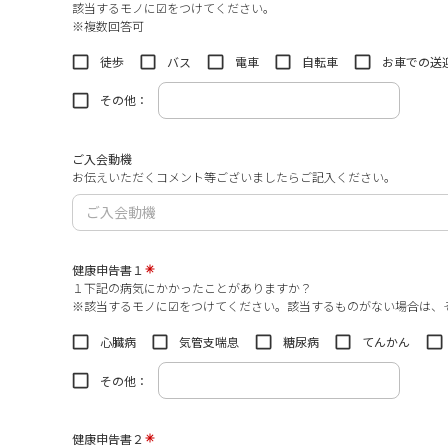
該当するモノに☑をつけてください。
※複数回答可
徒歩
バス
電車
自転車
お車での送
その他：
ご入会動機
お伝えいただくコメント等ございましたらご記入ください。
健康申告書１
１下記の病気にかかったことがありますか？
※該当するモノに☑をつけてください。該当するものがない場合は、
心臓病
気管支喘息
糖尿病
てんかん
その他：
健康申告書２