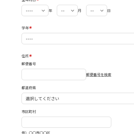
年
月
日
学年
住所
郵便番号
郵便番号を検索
都道府県
市区町村
例）〇〇市〇〇区