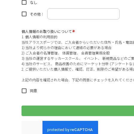
なし
その他：
個人情報のお取り扱いについて
1. 個人情報の利用目的
当社アラススポーツでは、ご入会者からいただいた住所・氏名・電話
1) 当社より何らかの理由において連絡の必要がある場合
2) ご入会者の名簿管理、 体調管理、 会員管理業務全般
3) 当社の運営するサッカースクール、 イベント、 新規商品などの
4) 当社のサービス、 商品改善のためにマーケット分析 (アンケートな
2. ご提供いただいた個人情報で、確認、訂正、削除のご希望がある
上記の内容を確認された場合、下記の同意にチェックを入れてくださ
同意