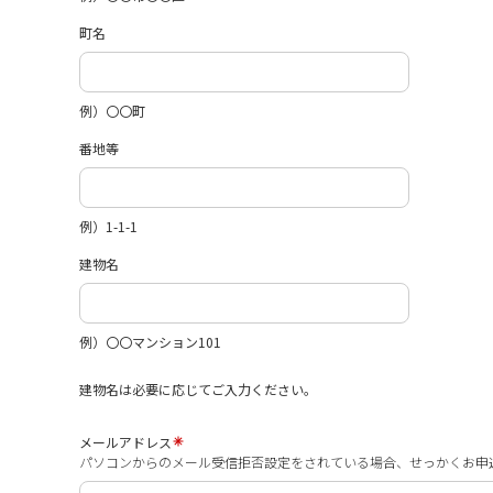
町名
例）〇〇町
番地等
例）1-1-1
建物名
例）〇〇マンション101
建物名は必要に応じてご入力ください。
メールアドレス
パソコンからのメール受信拒否設定をされている場合、せっかくお申込みを