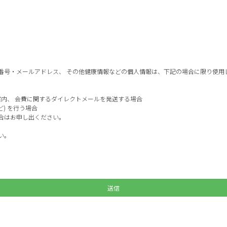
番号・メールアドレス、 その他健康情報などの個人情報は、下記の場合に限り使用
ご案内、 会費に関するダイレクトメールを発送する場合
ど) を行う場合
場合はお申し出ください。
い。
送信