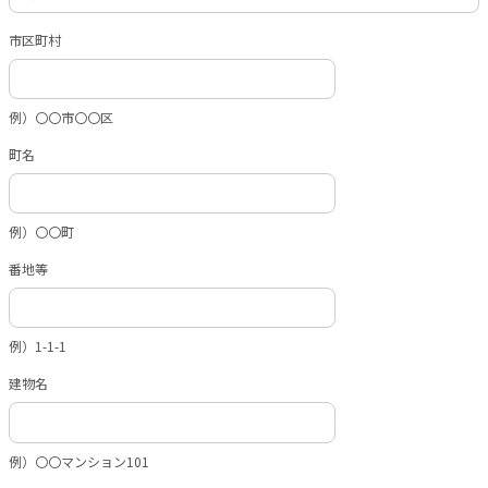
市区町村
例）〇〇市〇〇区
町名
例）〇〇町
番地等
例）1-1-1
建物名
例）〇〇マンション101