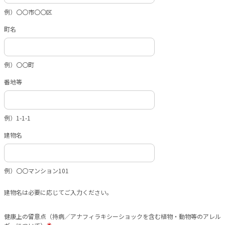
例）〇〇市〇〇区
町名
例）〇〇町
番地等
例）1-1-1
建物名
例）〇〇マンション101
建物名は必要に応じてご入力ください。
健康上の留意点（持病／アナフィラキシーショックを含む植物・動物等のアレル