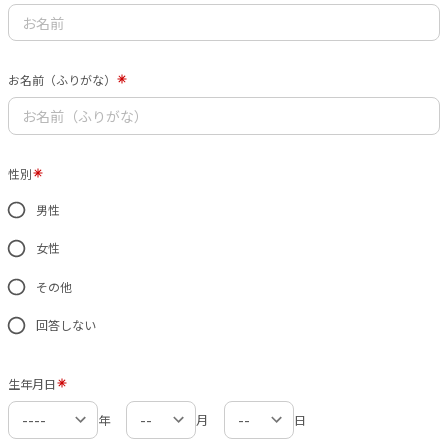
お名前（ふりがな）
性別
男性
女性
その他
回答しない
生年月日
年
月
日