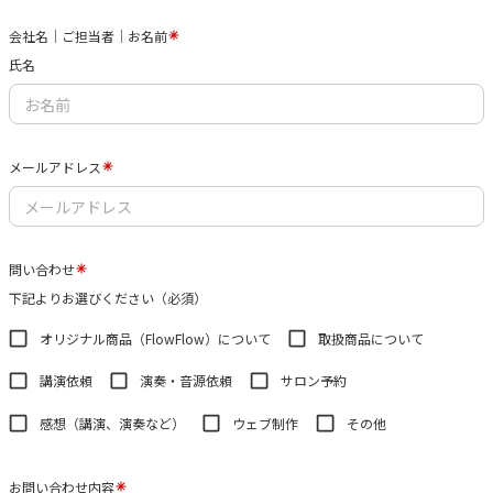
会社名｜ご担当者｜お名前
氏名
メールアドレス
問い合わせ
下記よりお選びください（必須）
オリジナル商品（FlowFlow）について
取扱商品について
講演依頼
演奏・音源依頼
サロン予約
感想（講演、演奏など）
ウェブ制作
その他
お問い合わせ内容