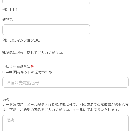
例）1-1-1
建物名
例）〇〇マンション101
建物名は必要に応じてご入力ください。
お届け先電話番号
EGAKU画材キットの送付のため
備考
カード決済時にメール配信される領収書以外で、別の宛名での領収書が必要な方
は、下記にご希望の宛名をご入力ください。メールにてお送りいたします。