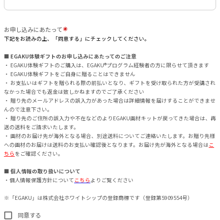
お申し込みにあたって
下記をお読みの上、「同意する」にチェックしてください。
■ EGAKU体験ギフトのお申し込みにあたってのご注意
・ EGAKU体験ギフトのご購入は、EGAKU®️プログラム経験者の方に限らせて頂きます
・ EGAKU体験ギフトをご自身に贈ることはできません
・ お支払いはギフトを贈られる際の前払いとなり、ギフトを受け取られた方が受講され
なかった場合でも返金は致しかねますのでご了承ください
・ 贈り先のメールアドレスの誤入力があった場合は詳細情報を届けすることができませ
んので注意下さい。
・ 贈り先のご住所の誤入力や不在などのよりEGAKU画材キットが戻ってきた場合は、再
送の送料をご請求いたします。
・ 画材のお届け先が海外となる場合、別途送料についてご連絡いたします。お贈り先様
への画材のお届けは送料のお支払い確認後となります。お届け先が海外となる場合は
こ
ちら
をご確認ください。
■ 個人情報の取り扱いについて
・個人情報保護方針について
こちら
よりご覧ください
※「EGAKU」は株式会社ホワイトシップの登録商標です（登録第5909554号）
同意する