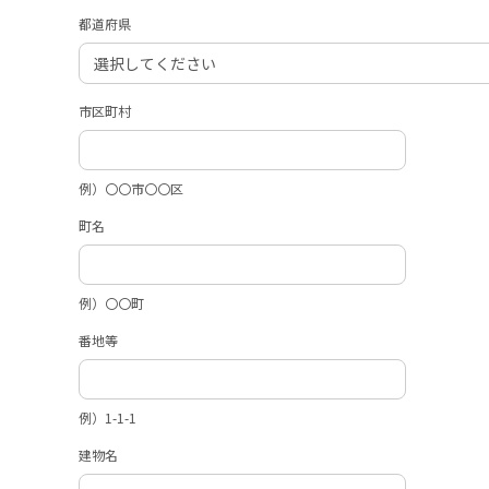
都道府県
市区町村
例）〇〇市〇〇区
町名
例）〇〇町
番地等
例）1-1-1
建物名