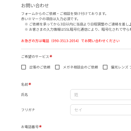
お問い合わせ
フォームからのご依頼・ご相談を受け付けております。
赤い※マークの項目は入力必須です。
※ ご依頼を承ってから3日以内に当店より日程調整のご連絡を差し
※ お客さまの入力情報はSSL暗号化通信により、暗号化されて守ら
お急ぎの方は電話（090-3513-2054）でお問い合わせください
ご希望のサービス
出張のご依頼
メガネ相談会のご依頼
偏光レンズ 
名前
氏名
フリガナ
お電話番号