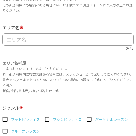
他の都道府県にも店舗がある場合には、お手数ですが別途フォームにご入力の上でお送
りください。
エリア名
0/45
エリア名補足
出店されているエリア名をご入力ください。
同一都道府県内に複数店舗ある場合には、スラッシュ（/）で区切ってご入力ください。
最大で45文字までとなるため、入りきらない場合には最後に「他」とご記入ください。
＜例＞
新宿/渋谷/恵比寿/品川/池袋/上野 他
ジャンル
マットピラティス
マシンピラティス
パーソナルレッスン
グループレッスン