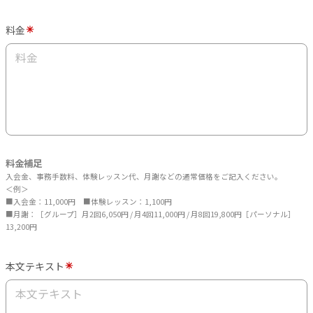
料金
料金補足
入会金、事務手数料、体験レッスン代、月謝などの通常価格をご記入ください。
＜例＞
■入会金：11,000円 ■体験レッスン：1,100円
■月謝：［グループ］月2回6,050円 / 月4回11,000円 / 月8回19,800円［パーソナル］
13,200円
本文テキスト