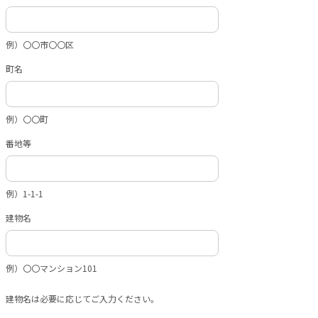
例）〇〇市〇〇区
町名
例）〇〇町
番地等
例）1-1-1
建物名
例）〇〇マンション101
建物名は必要に応じてご入力ください。