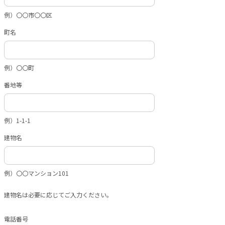
例）〇〇市〇〇区
町名
例）〇〇町
番地等
例）1-1-1
建物名
例）〇〇マンション101
建物名は必要に応じてご入力ください。
電話番号