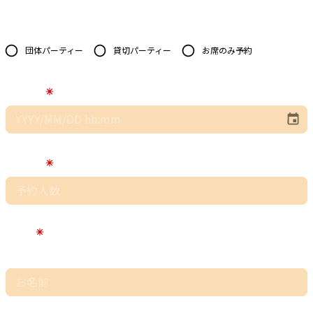
予約種類
団体パーティー
貸切パーティー
お席のみ予約
予約日時
予約人数
お名前
氏名