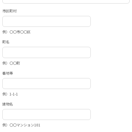
市区町村
例）〇〇市〇〇区
町名
例）〇〇町
番地等
例）1-1-1
建物名
例）〇〇マンション101