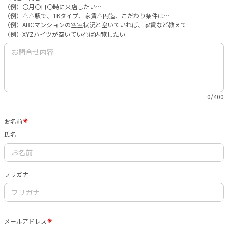
（例）〇月〇日〇時に来店したい…
（例）△△駅で、1Kタイプ、家賃△円迄、こだわり条件は…
（例）ABCマンションの空室状況と空いていれば、家賃など教えて…
（例）XYZハイツが空いていれば内覧したい
0/400
お名前
氏名
フリガナ
メールアドレス