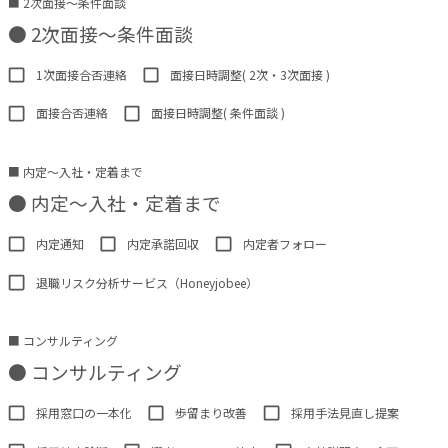
■ 2次面接〜条件面談
●
2次面接〜条件面談
1次面接合否連絡
面接日時調整( 2次・3次面接 )
面接合否連絡
面接日時調整( 条件面談 )
■ 内定〜入社・定着まで
●
内定〜入社・定着まで
内定通知
内定承諾回収
内定者フォロー
退職リスク分析サービス（Honeyjobee）
■ コンサルティング
●
コンサルティング
採用窓口の一本化
歩留まり改善
採用手法見直し提案