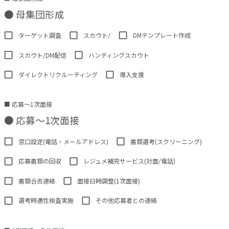
●
母集団形成
ターゲット調査
スカウト/
DMテンプレート作成
スカウト/DM配信
ハンティングスカウト
ダイレクトリクルーティング
導入支援
■ 応募〜1次面接
●
応募〜1次面接
窓口設定(電話・メールアドレス)
書類選考(スクリーニング)
応募書類の回収
レジュメ補完サービス(対面/電話)
書類合否連絡
面接日時調整(1次面接)
選考時適性検査実施
その他応募者との連絡