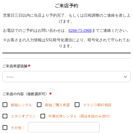
ご来店予約
営業日三日以内に当店より予約完了、
もしくは日程調整のご連絡を差し上
げます。
お電話でのご予約はお問い合わせは、
0266-75-2908
までご連絡ください。
※
お客さまの入力情報は
SSL
暗号化通信により、暗号化されて守られてお
ります
。
ご来店希望店舗
ご来店の内容（複数選択可）
振袖レンタル
振袖ご購入希望
ママふり無料相談
スタジオプラン
卒業式袴レンタル（岡谷本店のみ受付）
その他：