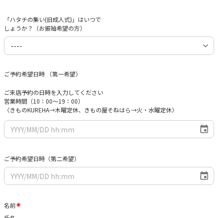
「ハタチの集い(旧成人式)」はいつで
しょうか？（お振袖希望の方）
ご予約希望日時 （第一希望）
ご来店予約の日時を入力してください
営業時間（10：00～19：00）
〈きものKUREHA→木曜定休、きもの屋そねはら→火・水曜定休〉
ご予約希望日時（第二希望）
名前
氏名