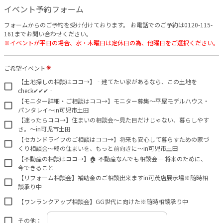
イベント予約フォーム
フォームからのご予約を受け付けております。 お電話でのご予約は0120-115-
161までお問い合わせください。
※イベントが平日の場合、水・木曜日は定休日の為、他曜日をご選択ください。
ご希望イベント
【土地探しの相談はココ→】‐建てたい家があるなら、この土地を
check✔✔✔‐
【モニター詳細・ご相談はココ→】モニター募集～平屋モデルハウス・
パンタレイ～in可児市土田
【迷ったらココ→】住まいの相談会～見た目だけじゃない、暮らしやす
さ。～in可児市土田
【セカンドライフのご相談はココ→】将来も安心して暮らすための家づ
くり相談会～終の住まいを、もっと前向きに～in可児市土田
【不動産の相談はココ→】🏠 不動産なんでも相談会― 将来のために、
今できること ―
【リフォーム相談会】補助金のご相談出来ますin可茂店展示場※随時相
談承り中
【ワンランクアップ相談会】GG世代に向けた※随時相談承り中
その他：