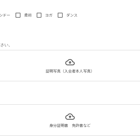
ンドー
柔術
ヨガ
ダンス
ださい。
証明写真（入会者本人写真）
身分証明書 免許書など