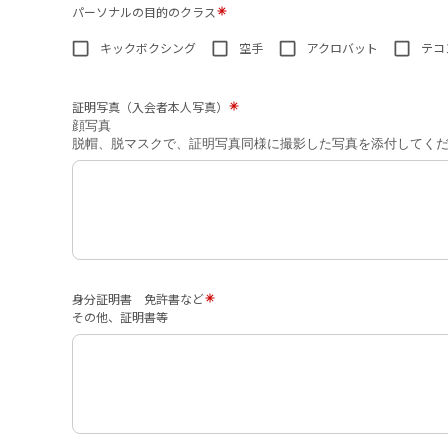
パーソナルの目的のクラス
キックボクシング
空手
アクロバット
テコ
証明写真（入会者本人写真）
顔写真
脱帽、脱マスクで、証明写真同様に撮影した写真を添付してく
身分証明書 免許書など
その他、証明書等