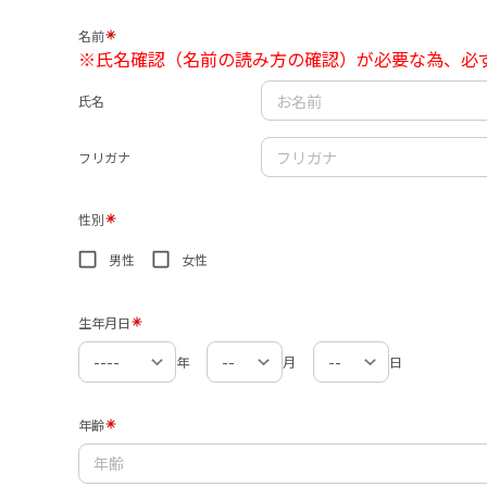
名前
※氏名確認（名前の読み方の確認）が必要な為、必
氏名
フリガナ
性別
男性
女性
生年月日
年
月
日
年齢