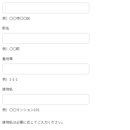
例）〇〇市〇〇区
町名
例）〇〇町
番地等
例）1-1-1
建物名
例）〇〇マンション101
建物名は必要に応じてご入力ください。