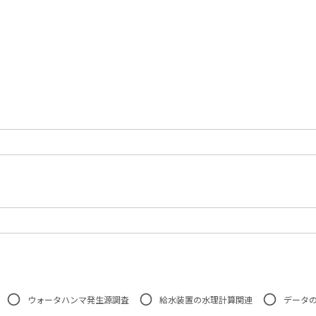
ウォータハンマ発生源調査
給水装置の水理計算関連
データ