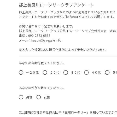
郡上長良川ロータリークラブアンケート
郡上長良川ロータリークラブがどのように周知されているか知りたく
アンケートを行いますのでぜひご協力のほどよろしくお願いします。
お問い合わせは下記までお願いします。
郡上長良川ロータリークラブ公共イメージ・クラブ会報委員会 委員
電話：090-2573-6595
メール：kazuki@yaegaki.info
※入力した情報はSSL暗号化通信によって安全に送信されます。
あなたの年齢を教えてください。
〜２０歳
２０代
３０代
４０代
５
あなたの性別を教えてください。
男性
女性
Q1.国際的な社会奉仕連合団体「国際ロータリー」を知っていますか