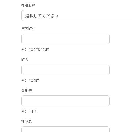
都道府県
市区町村
例）〇〇市〇〇区
町名
例）〇〇町
番地等
例）1-1-1
建物名