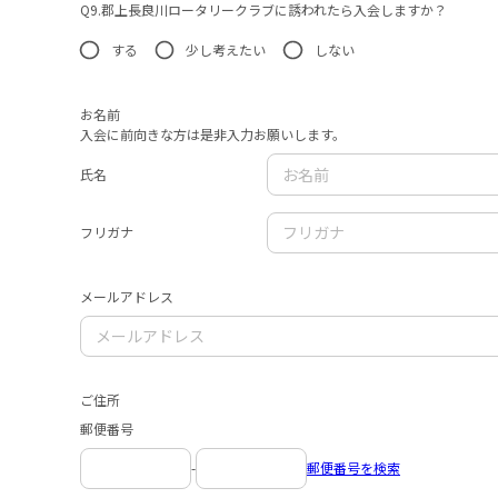
Q9.郡上長良川ロータリークラブに誘われたら入会しますか？
する
少し考えたい
しない
お名前
入会に前向きな方は是非入力お願いします。
氏名
フリガナ
メールアドレス
ご住所
郵便番号
-
郵便番号を検索