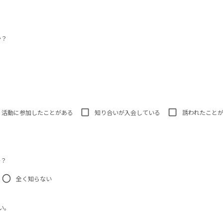
か？
活動に参加したことがある
知り合いが入会している
誘われたこと
か？
全く知らない
い。