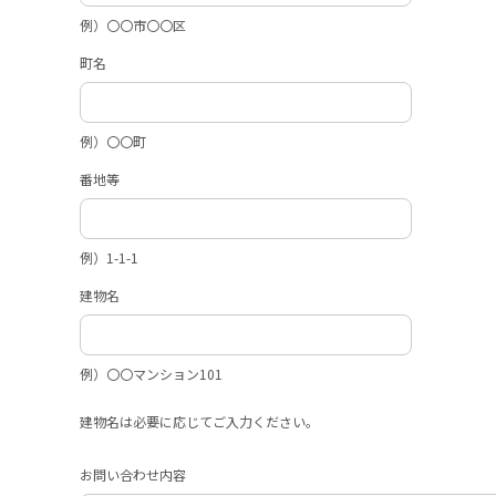
例）〇〇市〇〇区
町名
例）〇〇町
番地等
例）1-1-1
建物名
例）〇〇マンション101
建物名は必要に応じてご入力ください。
お問い合わせ内容