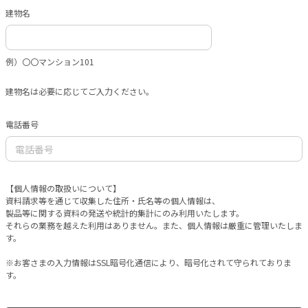
建物名
例）〇〇マンション101
建物名は必要に応じてご入力ください。
電話番号
【個人情報の取扱いについて】
資料請求等を通じて収集した住所・氏名等の個人情報は、
製品等に関する資料の発送や統計的集計にのみ利用いたします。
それらの業務を越えた利用はありません。また、個人情報は厳重に管理いたしま
す。
※お客さまの入力情報はSSL暗号化通信により、暗号化されて守られておりま
す。