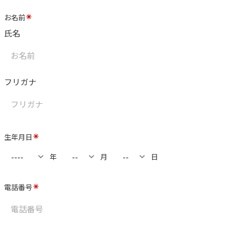
お名前
氏名
フリガナ
生年月日
年
月
日
電話番号